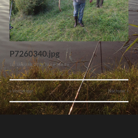
P7260340.jpg
10. JANUAR 2015
768
x
768 PX
« Vorheriger
Nächster
»