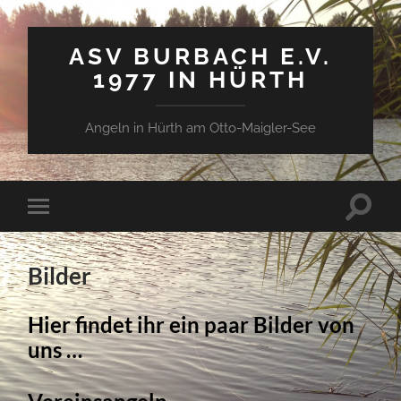
ASV BURBACH E.V.
1977 IN HÜRTH
Angeln in Hürth am Otto-Maigler-See
Suchfe
Mobile-
ein-/a
Menü
ein-/ausblenden
Bilder
Hier findet ihr ein paar Bilder von
uns …