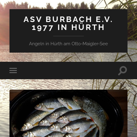
ASV BURBACH E.V.
1977 IN HÜRTH
Angeln in Hürth am Otto-Maigler-See
Suchfe
Mobile-
ein-/a
Menü
ein-/ausblenden