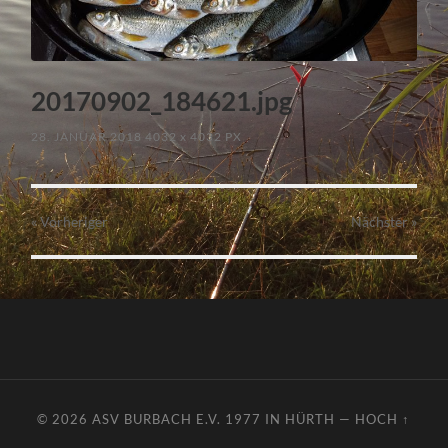
20170902_184621.jpg
28. JANUAR 2018
4032
x
4032 PX
« Vorheriger
Nächster
»
© 2026
ASV BURBACH E.V. 1977 IN HÜRTH
—
HOCH ↑