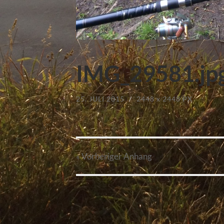
IMG_29581.jp
25. JULI 2015
/
2448
x
2448 PX
« Vorheriger
Anhang