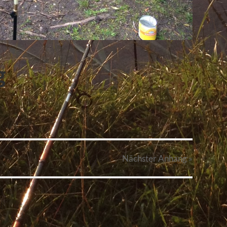
g
Nächster
Anhang
»