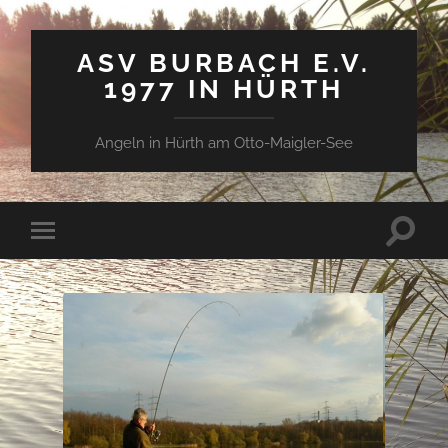
ASV BURBACH E.V.
1977 IN HÜRTH
Angeln in Hürth am Otto-Maigler-See
Suchfe
Mobile-
ein-/a
Menü
ein-/ausblenden