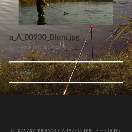
a_A_00930_Blum.jpg
10. JANUAR 2015
322
x
322 PX
« Vorheriger
Nächster
»
© 2026
ASV BURBACH E.V. 1977 IN HÜRTH
—
HOCH ↑